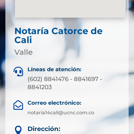
Notaría Catorce de
Cali
Valle
Líneas de atención:

(602) 8841476 - 8841697 -
8841203
Correo electrónico:

notaria14cali@ucnc.com.co
Dirección:
