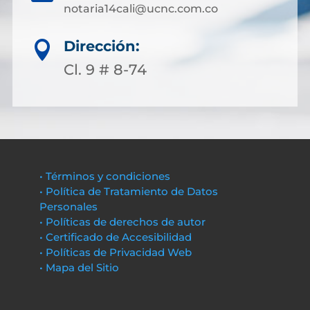
notaria14cali@ucnc.com.co
Dirección:

Cl. 9 # 8-74
• Términos y condiciones
• Política de Tratamiento de Datos
Personales
• Políticas de derechos de autor
• Certificado de Accesibilidad
• Políticas de Privacidad Web
• Mapa del Sitio