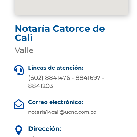
Notaría Catorce de
Cali
Valle
Líneas de atención:

(602) 8841476 - 8841697 -
8841203
Correo electrónico:

notaria14cali@ucnc.com.co
Dirección:
