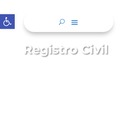
Abrir barra de herramientas
Registro Civil
El Registro Civil es el instrumento donde
se asientan todos los hechos relativos al
estado civil, la identidad y la filiación de
todos los ciudadanos colombianos.
En el Registro Civil se inscriben los
nacimientos, matrimonios, defunciones,
separaciones, divorcios, y declaraciones
de presunción de muerte,