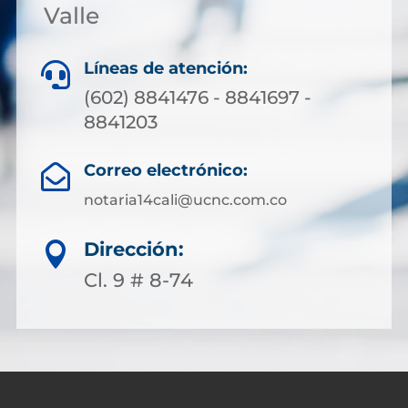
Valle
Líneas de atención:

(602) 8841476 - 8841697 -
8841203
Correo electrónico:

notaria14cali@ucnc.com.co
Dirección:

Cl. 9 # 8-74