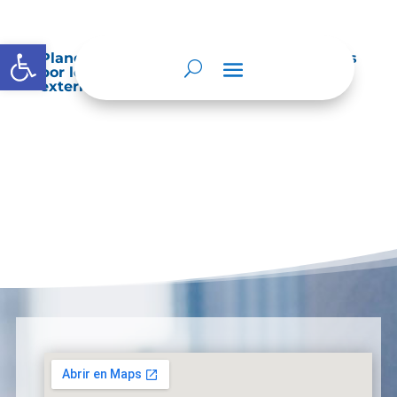
Abrir barra de herramientas
Planes de Mejoramiento vigentes exigidos
por los entes de control o auditoría
externos o internos.