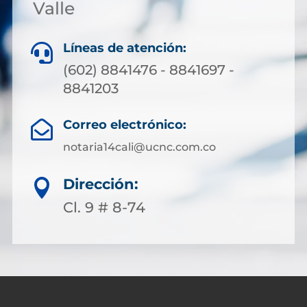
Valle
Líneas de atención:

(602) 8841476 - 8841697 -
8841203
Correo electrónico:

notaria14cali@ucnc.com.co
Dirección:

Cl. 9 # 8-74