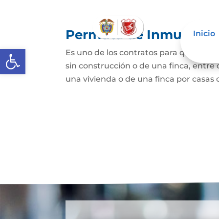
Permuta de Inmuebles
Inicio
Abrir barra de herramientas
Es uno de los contratos para que una p
sin construcción o de una finca, entre 
una vivienda o de una finca por casas o