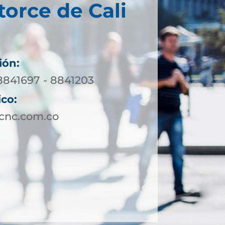
torce de Cali
ión:
 8841697 - 8841203
ico:
ucnc.com.co