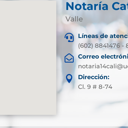
Notaría Ca
Valle
Líneas de atenc

(602) 8841476 -
Correo electrón

notaria14cali@
Dirección:

Cl. 9 # 8-74