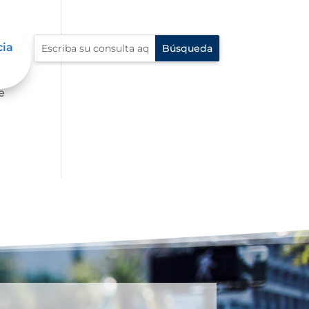
cia
e
e