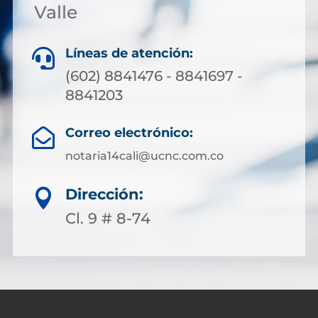
Valle
Líneas de atención:

(602) 8841476 - 8841697 -
8841203
Correo electrónico:

notaria14cali@ucnc.com.co
Dirección:

Cl. 9 # 8-74