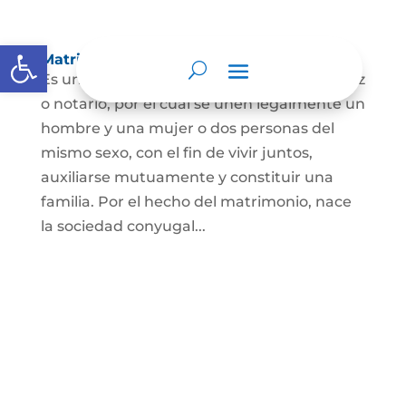
Abrir barra de herramientas
Matrimonio Civil
Es un contrato solemne celebrado ante juez
o notario, por el cual se unen legalmente un
hombre y una mujer o dos personas del
mismo sexo, con el fin de vivir juntos,
auxiliarse mutuamente y constituir una
familia. Por el hecho del matrimonio, nace
la sociedad conyugal...