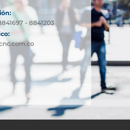
ión:
 8841697 - 8841203
ico:
ucnc.com.co