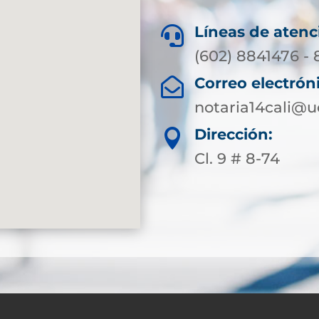
Líneas de atenc

(602) 8841476 -
Correo electrón

notaria14cali@
Dirección:

Cl. 9 # 8-74