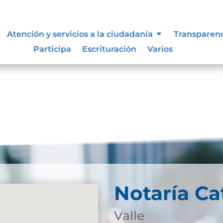
n de la información.
Atención y servicios a la ciudadanía
Transparen
Participa
Escrituración
Varios
Notaría Ca
Valle