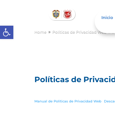
Inicio
Abrir barra de herramientas
Home
Políticas de Privacidad Web
P
9
9
Políticas de Privac
Manual de Políticas de Privacidad Web
Desca