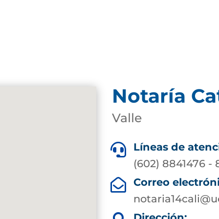
Notaría Ca
Valle
Líneas de atenc

(602) 8841476 -
Correo electrón

notaria14cali@
Dirección: