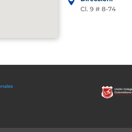

Cl. 9 # 8-74
onales