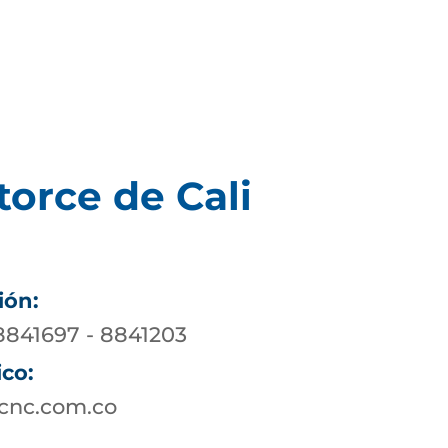
torce de Cali
ión:
 8841697 - 8841203
ico:
ucnc.com.co