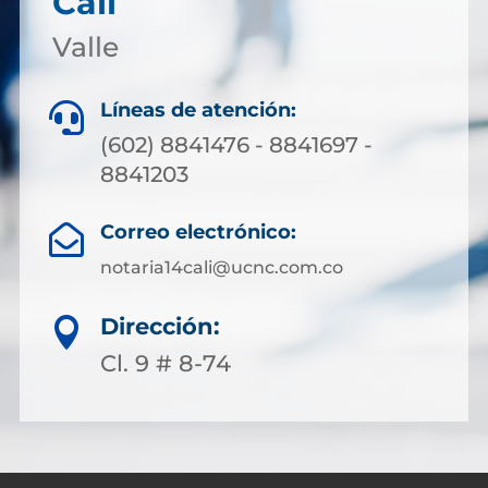
Cali
Valle
Líneas de atención:

(602) 8841476 - 8841697 -
8841203
Correo electrónico:

notaria14cali@ucnc.com.co
Dirección:

Cl. 9 # 8-74