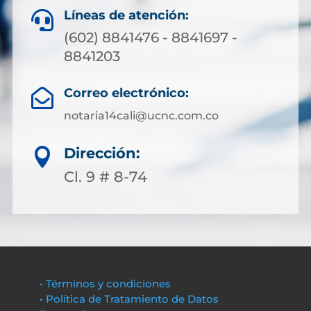
Líneas de atención:

(602) 8841476 - 8841697 -
8841203
Correo electrónico:

notaria14cali@ucnc.com.co
Dirección:

Cl. 9 # 8-74
• Términos y condiciones
• Política de Tratamiento de Datos