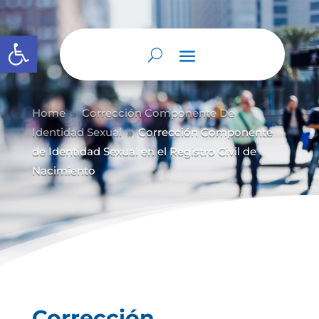
Abrir barra de herramientas
Home
Corrección Componente De
9
Identidad Sexual
Corrección Componente
9
de Identidad Sexual en el Registro Civil de
Nacimiento
Corrección